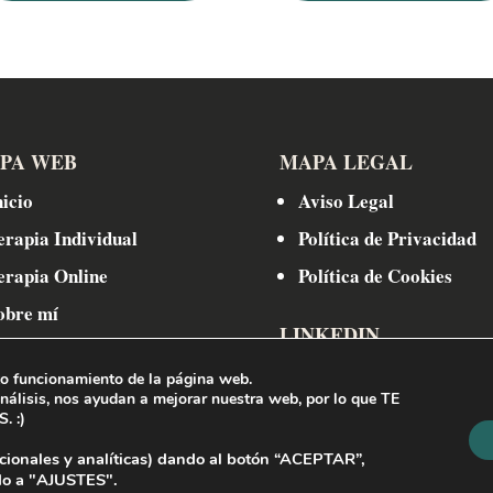
PA WEB
MAPA LEGAL
nicio
Aviso Legal
erapia Individual
Política de Privacidad
erapia Online
Política de Cookies
obre mí
LINKEDIN
ontacto
to funcionamiento de la página web.
análisis, nos ayudan a mejorar nuestra web,
por lo que TE
 :)
cionales y analíticas) dando al botón
“ACEPTAR”,
o a "
AJUSTES".