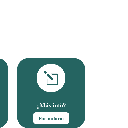
l
¿Más info?
Formulario