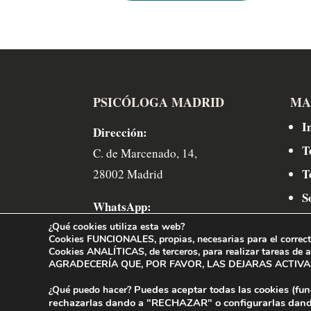
PSICÓLOGA MADRID
MA
I
Dirección:
T
C. de Marcenado, 14,
T
28002 Madrid
S
WhatsApp:
C
(+34) 622 865 143
¿Qué cookies utiliza esta web?
Cookies FUNCIONALES, propias,
necesarias para el correc
Cookies ANALÍTICAS, de terceros,
para realizar tareas de 
Teléfono:
AGRADECERÍA QUE, POR FAVOR, LAS DEJARAS ACTIVAS.
(+34) 622 865 143
Puedes aceptar todas las cookies (fun
¿Qué puedo hacer?
rechazarlas dando a
"RECHAZAR"
o configurarlas dand