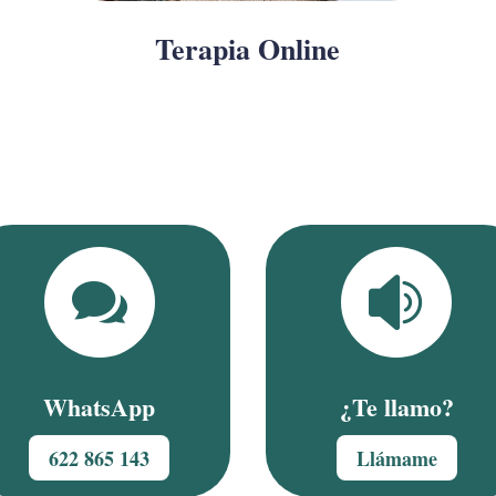
Terapia Online


WhatsApp
¿Te llamo?
622 865 143
Llámame