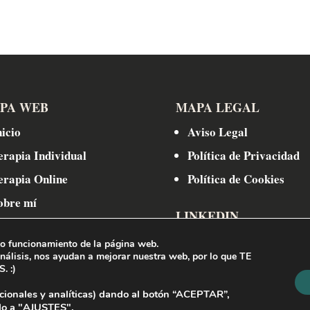
PA WEB
MAPA LEGAL
nicio
Aviso Legal
erapia Individual
Política de Privacidad
erapia Online
Política de Cookies
obre mí
LINKEDIN
ontacto
to funcionamiento de la página web.
análisis, nos ayudan a mejorar nuestra web,
por lo que TE
 :)
cionales y analíticas) dando al botón
“ACEPTAR”,
o a "
AJUSTES".