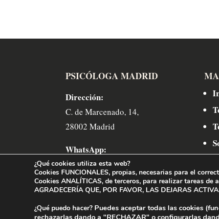
PSICÓLOGA MADRID
MA
I
Dirección:
T
C. de Marcenado, 14,
T
28002 Madrid
S
WhatsApp:
C
(+34) 622 865 143
¿Qué cookies utiliza esta web?
Cookies FUNCIONALES, propias,
necesarias para el correc
Cookies ANALÍTICAS, de terceros,
para realizar tareas de 
Teléfono:
AGRADECERÍA QUE, POR FAVOR, LAS DEJARAS ACTIVAS.
(+34) 622 865 143
Puedes aceptar todas las cookies (fun
¿Qué puedo hacer?
rechazarlas dando a
"RECHAZAR"
o configurarlas dand